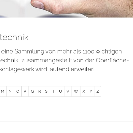
technik
t eine Sammlung von mehr als 1100 wichtigen
technik, zusammengestellt von der Oberfläche-
chlagewerk wird laufend erweitert.
M
N
O
P
Q
R
S
T
U
V
W
X
Y
Z