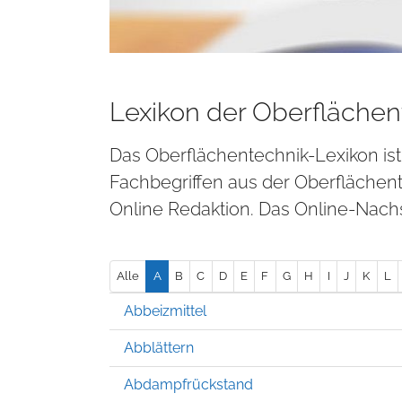
Lexikon der Oberflächen
Das Oberflächentechnik-Lexikon is
Fachbegriffen aus der Oberflächen
Online Redaktion. Das Online-Nachs
Alle
A
B
C
D
E
F
G
H
I
J
K
L
Abbeizmittel
Abblättern
Abdampfrückstand