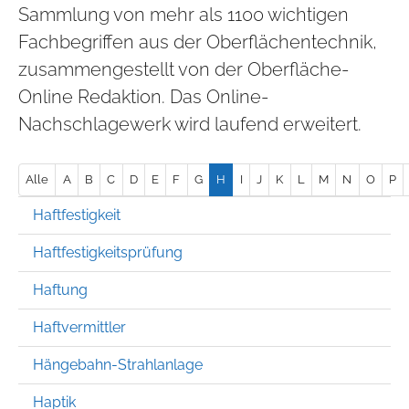
Sammlung von mehr als 1100 wichtigen
Fachbegriffen aus der Oberflächentechnik,
zusammengestellt von der Oberfläche-
Online Redaktion. Das Online-
Nachschlagewerk wird laufend erweitert.
Alle
A
B
C
D
E
F
G
H
I
J
K
L
M
N
O
P
Haftfestigkeit
Haftfestigkeitsprüfung
Haftung
Haftvermittler
Hängebahn-Strahlanlage
Haptik