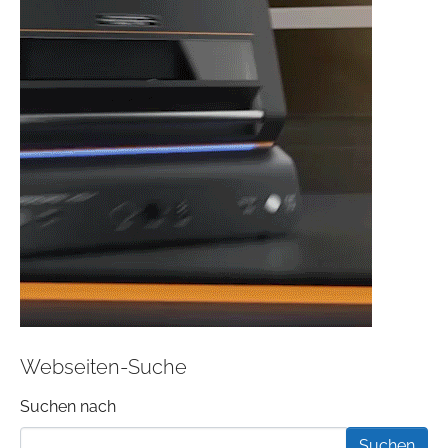
Webseiten-Suche
Suchformular
Suchen nach