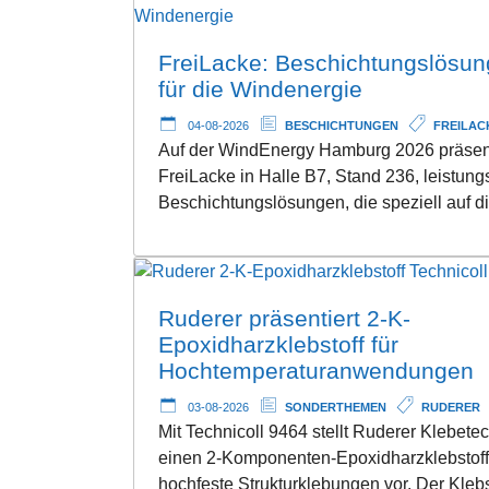
FreiLacke: Beschichtungslösu
für die Windenergie
04-08-2026
BESCHICHTUNGEN
FREILAC
Auf der WindEnergy Hamburg 2026 präsent
FreiLacke in Halle B7, Stand 236, leistung
Beschichtungslösungen, die speziell auf 
Ruderer präsentiert 2-K-
Epoxidharzklebstoff für
Hochtemperaturanwendungen
03-08-2026
SONDERTHEMEN
RUDERER
Mit Technicoll 9464 stellt Ruderer Klebete
einen 2-Komponenten-Epoxidharzklebstoff 
hochfeste Strukturklebungen vor. Der Klebs