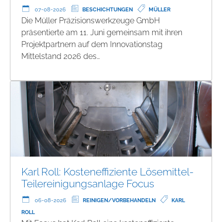
07-08-2026
BESCHICHTUNGEN
MÜLLER
Die Müller Präzisionswerkzeuge GmbH
präsentierte am 11. Juni gemeinsam mit ihren
Projektpartnern auf dem Innovationstag
Mittelstand 2026 des…
Karl Roll: Kosteneffiziente Lösemittel-
Teilereinigungsanlage Focus
06-08-2026
REINIGEN/VORBEHANDELN
KARL
ROLL