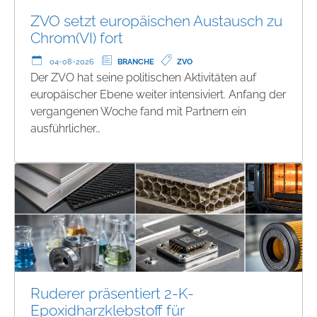
ZVO setzt europäischen Austausch zu
Chrom(VI) fort
04-08-2026
BRANCHE
ZVO
Der ZVO hat seine politischen Aktivitäten auf
europäischer Ebene weiter intensiviert. Anfang der
vergangenen Woche fand mit Partnern ein
ausführlicher…
Ruderer präsentiert 2-K-
Epoxidharzklebstoff für