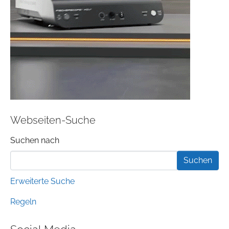
Webseiten-Suche
Suchformular
Suchen nach
Erweiterte Suche
Regeln