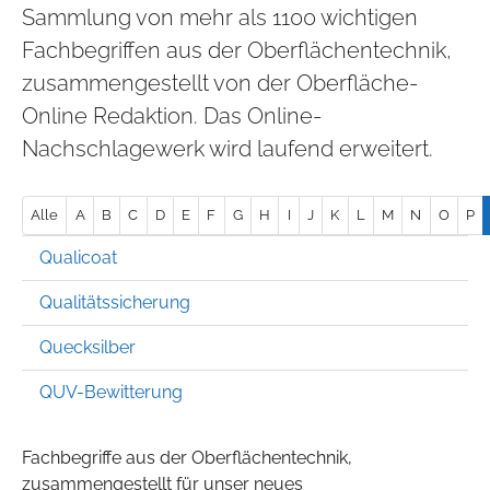
Sammlung von mehr als 1100 wichtigen
Fachbegriffen aus der Oberflächentechnik,
zusammengestellt von der Oberfläche-
Online Redaktion. Das Online-
Nachschlagewerk wird laufend erweitert.
Alle
A
B
C
D
E
F
G
H
I
J
K
L
M
N
O
P
Qualicoat
Qualitätssicherung
Quecksilber
QUV-Bewitterung
Fachbegriffe aus der Oberflächentechnik,
zusammengestellt für unser neues