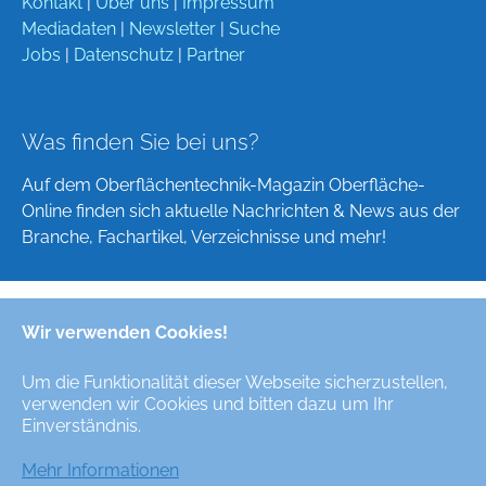
Kontakt
|
Über uns
|
Impressum
Mediadaten
|
Newsletter
|
Suche
Jobs
|
Datenschutz
|
Partner
Was finden Sie bei uns?
Auf dem Oberflächentechnik-Magazin Oberfläche-
Online finden sich aktuelle Nachrichten & News aus der
Branche, Fachartikel, Verzeichnisse und mehr!
Wir verwenden Cookies!
Deutsch
English
Um die Funktionalität dieser Webseite sicherzustellen,
verwenden wir Cookies und bitten dazu um Ihr
Alle Rechte/All Rights Reserved © Oberfläche-Online,
Einverständnis.
das digitale Oberflächentechnik-Magazin / the digital
surface technologies magazine
Mehr Informationen