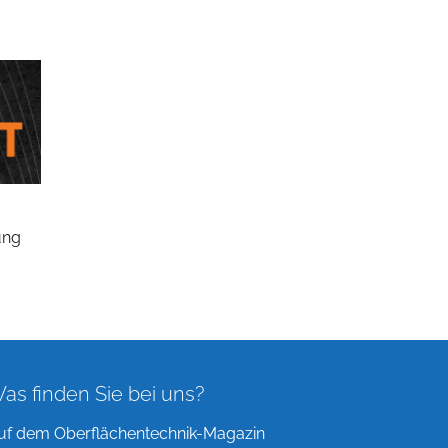
ung
as finden Sie bei uns?
uf dem Oberflächentechnik-Magazin