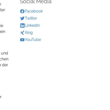
Social Media
e
ter
Facebook
Twitter
LinkedIn
ie
nen
Xing
YouTube
n und
ichen
n der
r