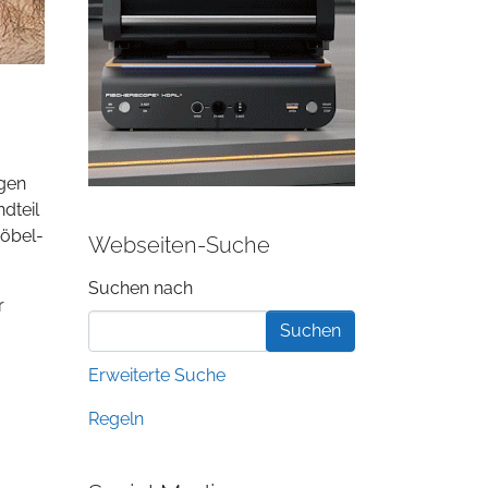
ngen
dteil
Möbel-
Webseiten-Suche
Suchformular
Suchen nach
r
Erweiterte Suche
Regeln