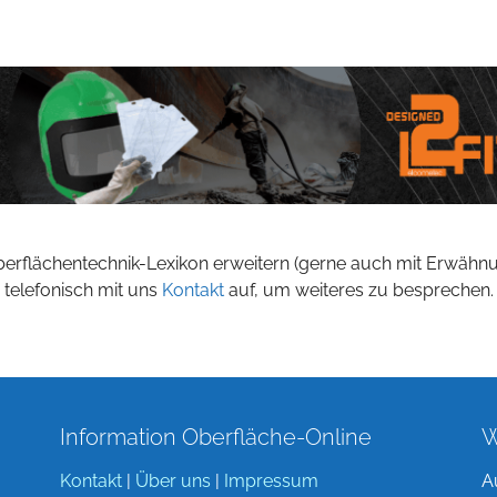
berflächentechnik-Lexikon erweitern (gerne auch mit Erwähn
 telefonisch mit uns
Kontakt
auf, um weiteres zu besprechen.
Information Oberfläche-Online
W
Kontakt
|
Über uns
|
Impressum
A