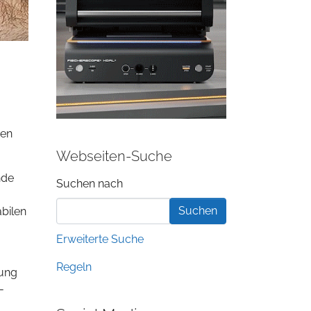
den
Webseiten-Suche
nde
Suchformular
Suchen nach
abilen
Erweiterte Suche
Regeln
dung
-