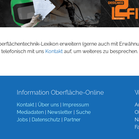
berflächentechnik-Lexikon erweitern (gerne auch mit Erwähn
 telefonisch mit uns
Kontakt
auf, um weiteres zu besprechen.
Information Oberfläche-Online
W
Kontakt
|
Über uns
|
Impressum
A
Mediadaten
|
Newsletter
|
Suche
O
Jobs
|
Datenschutz
|
Partner
N
F