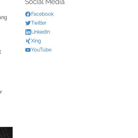
Social Media
Facebook
sung
Twitter
LinkedIn
Xing
YouTube
t
r