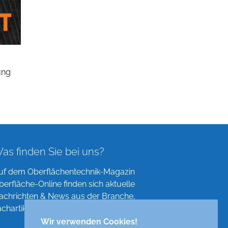
ung
as finden Sie bei uns?
uf dem Oberflächentechnik-Magazin
berfläche-Online finden sich aktuelle
achrichten & News aus der Branche,
achartikel, Verzeichnisse und mehr!
Wir verwenden Cookies!