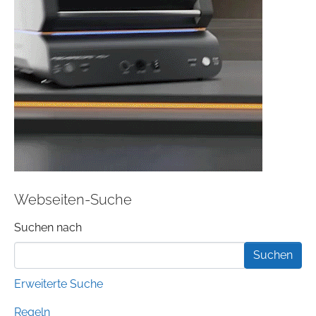
Webseiten-Suche
Suchformular
Suchen nach
Erweiterte Suche
Regeln