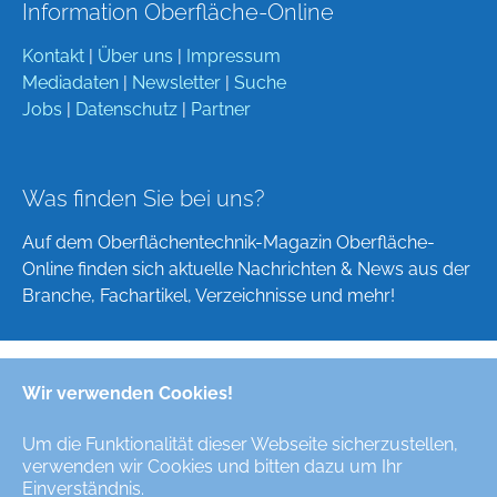
Information Oberfläche-Online
Kontakt
|
Über uns
|
Impressum
Mediadaten
|
Newsletter
|
Suche
Jobs
|
Datenschutz
|
Partner
Was finden Sie bei uns?
Auf dem Oberflächentechnik-Magazin Oberfläche-
Online finden sich aktuelle Nachrichten & News aus der
Branche, Fachartikel, Verzeichnisse und mehr!
Wir verwenden Cookies!
Deutsch
English
Um die Funktionalität dieser Webseite sicherzustellen,
verwenden wir Cookies und bitten dazu um Ihr
Alle Rechte/All Rights Reserved © Oberfläche-Online,
Einverständnis.