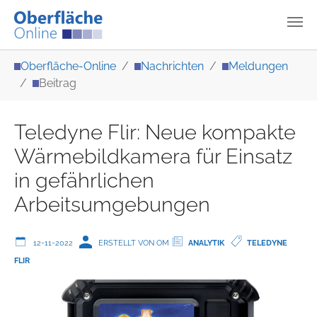
Zum Hauptinhalt springen
Sie sind hier:
Oberfläche-Online
Nachrichten
Meldungen
Beitrag
Teledyne Flir: Neue kompakte
Wärmebildkamera für Einsatz
in gefährlichen
Arbeitsumgebungen
12-11-2022
ERSTELLT VON OM
ANALYTIK
TELEDYNE
FLIR