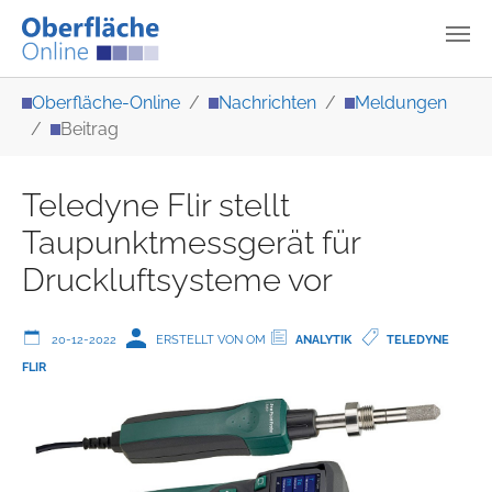
Zum Hauptinhalt springen
Sie sind hier:
Oberfläche-Online
Nachrichten
Meldungen
Beitrag
Teledyne Flir stellt
Taupunktmessgerät für
Druckluftsysteme vor
20-12-2022
ERSTELLT VON OM
ANALYTIK
TELEDYNE
FLIR