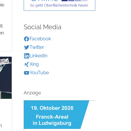
ie
Social Media
ll
en
Facebook
Twitter
LinkedIn
Xing
YouTube
Anzeige
m