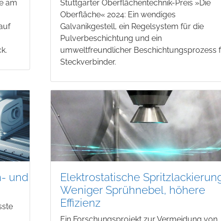
te am
Stuttgarter Oberflächentechnik-Preis »Die
Oberfläche« 2024: Ein wendiges
auf
Galvanikgestell, ein Regelsystem für die
Pulverbeschichtung und ein
k.
umweltfreundlicher Beschichtungsprozess 
Steckverbinder.
n- und
Elektrostatische Spritzlackierung
Weniger Sprühnebel, höhere
Effizienz
sste
Ein Forschungsprojekt zur Vermeidung von