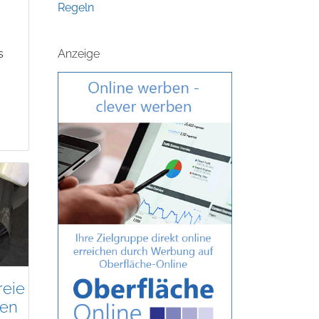
Regeln
s
Anzeige
reie
ten