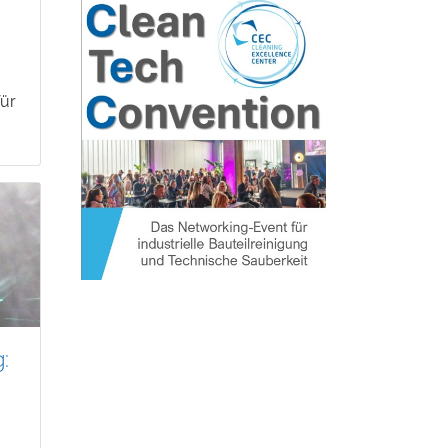
für
: