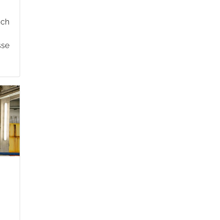
sch
sse
n