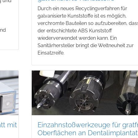
g und
Durch ein neues Recyclingverfahren für
.
galvanisierte Kunststoffe ist es möglich,
verchromte Bauteilen so aufzubereiten, das
und
der entschichtete ABS Kunststoff
wiederverwendet werden kann. Ein
Sanitärhersteller bringt die Weltneuheit zur
Einsatzreife.
tt mit
Einzahnstoßwerkzeuge für gratf
Oberflächen an Dentalimplanta