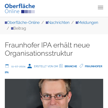
Zum Hauptinhalt springen
Sie sind hier:
Oberfläche-Online
Nachrichten
Meldungen
Beitrag
Fraunhofer IPA erhält neue
Organisationsstruktur
11-07-2024
ERSTELLT VON OM
BRANCHE
FRAUNHOFER
IPA