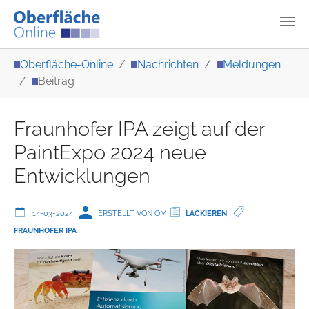
Zum Hauptinhalt springen
Sie sind hier:
Oberfläche-Online
Nachrichten
Meldungen
Beitrag
Fraunhofer IPA zeigt auf der
PaintExpo 2024 neue
Entwicklungen
14-03-2024
ERSTELLT VON OM
LACKIEREN
FRAUNHOFER IPA