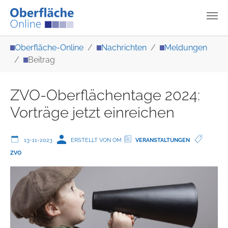
Zum Hauptinhalt springen
Sie sind hier:
Oberfläche-Online
Nachrichten
Meldungen
Beitrag
ZVO-Oberflächentage 2024:
Vorträge jetzt einreichen
13-11-2023
ERSTELLT VON OM
VERANSTALTUNGEN
ZVO