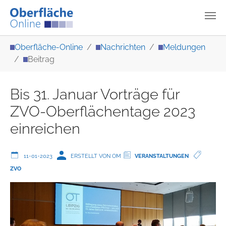
Zum Hauptinhalt springen
Sie sind hier:
Oberfläche-Online
Nachrichten
Meldungen
Beitrag
Bis 31. Januar Vorträge für
ZVO-Oberflächentage 2023
einreichen
11-01-2023
ERSTELLT VON OM
VERANSTALTUNGEN
ZVO