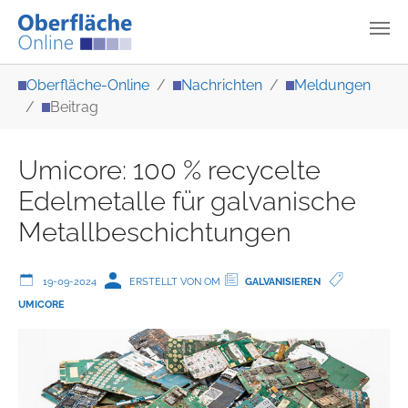
Zum Hauptinhalt springen
Sie sind hier:
Oberfläche-Online
Nachrichten
Meldungen
Beitrag
Umicore: 100 % recycelte
Edelmetalle für galvanische
Metallbeschichtungen
19-09-2024
ERSTELLT VON OM
GALVANISIEREN
UMICORE