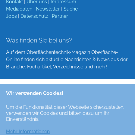
Kontakt
|
Über uns
|
Impressum
Mediadaten
|
Newsletter
|
Suche
Jobs
|
Datenschutz
|
Partner
Was finden Sie bei uns?
Auf dem Oberflächentechnik-Magazin Oberfläche-
Online finden sich aktuelle Nachrichten & News aus der
Branche, Fachartikel, Verzeichnisse und mehr!
Wir verwenden Cookies!
Deutsch
English
Um die Funktionalität dieser Webseite sicherzustellen,
verwenden wir Cookies und bitten dazu um Ihr
Alle Rechte/All Rights Reserved © Oberfläche-Online,
Einverständnis.
das digitale Oberflächentechnik-Magazin / the digital
surface technologies magazine
Mehr Informationen