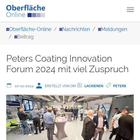
Zum Hauptinhalt springen
Sie sind hier:
Oberfläche-Online
Nachrichten
Meldungen
Beitrag
Peters Coating Innovation
Forum 2024 mit viel Zuspruch
07-10-2024
ERSTELLT VON OM
LACKIEREN
PETERS