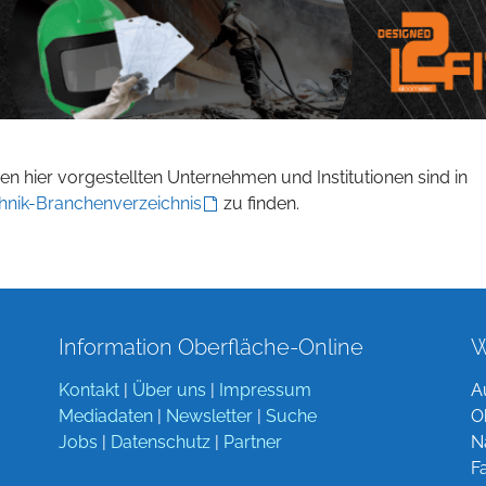
n hier vorgestellten Unternehmen und Institutionen sind in
hnik-Branchenverzeichnis
zu finden.
Information Oberfläche-Online
W
Kontakt
|
Über uns
|
Impressum
A
Mediadaten
|
Newsletter
|
Suche
O
Jobs
|
Datenschutz
|
Partner
N
F