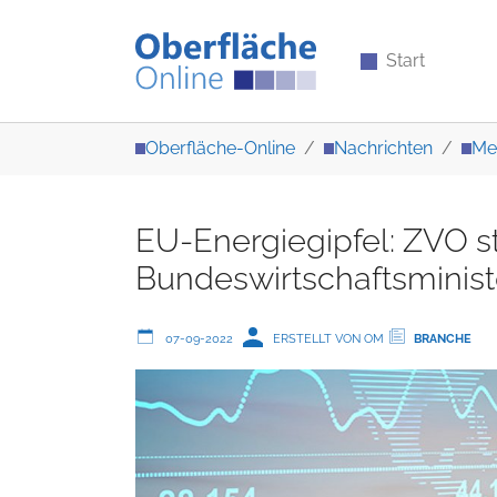
Start
Zum Hauptinhalt springen
Sie sind hier:
Oberfläche-Online
Nachrichten
Me
EU-Energiegipfel: ZVO st
Bundeswirtschaftsminist
07-09-2022
ERSTELLT VON OM
BRANCHE