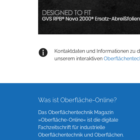
Kontaktdaten und Informationen zu de
unserem interaktiven
Oberflächentec
Was ist Oberfläche-Online?
Das Oberflächentechnik Magazin
»Oberfläche-Online« ist die digitale
Fachzeitschrift für industrielle
Oberflächentechnik und Oberflächen.