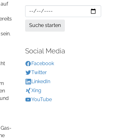
 auf
reits
sein.
Social Media
cht
Facebook
Twitter
LinkedIn
em
Xing
ten
 und
YouTube
 Gas-
ne