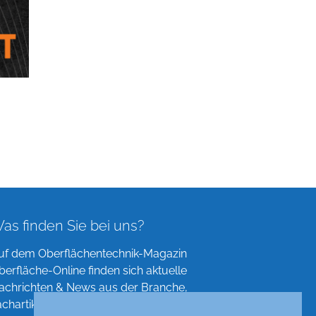
as finden Sie bei uns?
uf dem Oberflächentechnik-Magazin
berfläche-Online finden sich aktuelle
achrichten & News aus der Branche,
achartikel, Verzeichnisse und mehr!