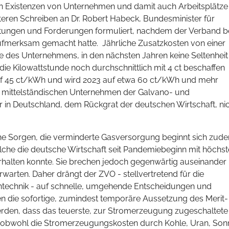
en Existenzen von Unternehmen und damit auch Arbeitsplätze
teren Schreiben an Dr. Robert Habeck, Bundesminister für
rtungen und Forderungen formuliert, nachdem der Verband be
ufmerksam gemacht hatte. Jährliche Zusatzkosten von einer
 des Unternehmens, in den nächsten Jahren keine Seltenheit 
e Kilowattstunde noch durchschnittlich mit 4 ct beschaffen
auf 45 ct/kWh und wird 2023 auf etwa 60 ct/kWh und mehr
ie mittelständischen Unternehmen der Galvano- und
er in Deutschland, dem Rückgrat der deutschen Wirtschaft, ni
he Sorgen, die verminderte Gasversorgung beginnt sich zud
elche die deutsche Wirtschaft seit Pandemiebeginn mit höchs
erhalten konnte. Sie brechen jedoch gegenwärtig auseinander
erwarten. Daher drängt der ZVO - stellvertretend für die
technik - auf schnelle, umgehende Entscheidungen und
 die sofortige, zumindest temporäre Aussetzung des Merit-
erden, dass das teuerste, zur Stromerzeugung zugeschaltete
t, obwohl die Stromerzeugungskosten durch Kohle, Uran, Son