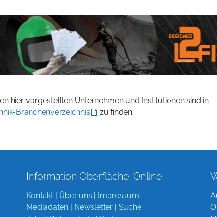
n hier vorgestellten Unternehmen und Institutionen sind in
hnik-Branchenverzeichnis
zu finden.
Information Oberfläche-Online
W
Kontakt
|
Über uns
|
Impressum
A
Mediadaten
|
Newsletter
|
Suche
O