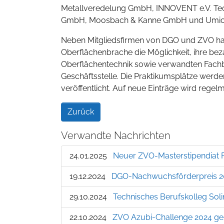
Metallveredelung GmbH, INNOVENT e.V. Tec
GmbH, Moosbach & Kanne GmbH und Umico
Neben Mitgliedsfirmen von DGO und ZVO ha
Oberflächenbrache die Möglichkeit, ihre be
Oberflächentechnik sowie verwandten Fachb
Geschäftsstelle. Die Praktikumsplätze werd
veröffentlicht. Auf neue Einträge wird regel
Zurück
Verwandte Nachrichten
24.01.2025
Neuer ZVO-Masterstipendiat F
19.12.2024
DGO-Nachwuchsförderpreis 20
29.10.2024
Technisches Berufskolleg Soli
22.10.2024
ZVO Azubi-Challenge 2024 ges