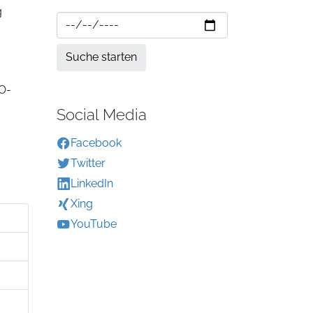
g
GO-
Social Media
Facebook
Twitter
LinkedIn
Xing
YouTube