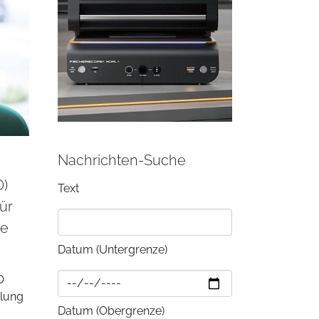
Nachrichten-Suche
O)
Text
ür
ve
Datum (Untergrenze)
O
elung
Datum (Obergrenze)