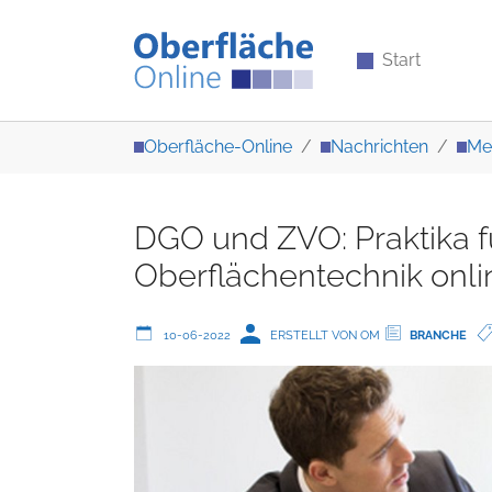
Start
Zum Hauptinhalt springen
Sie sind hier:
Oberfläche-Online
Nachrichten
Me
DGO und ZVO: Praktika f
Oberflächentechnik onli
10-06-2022
ERSTELLT VON OM
BRANCHE