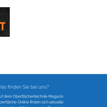
as finden Sie bei uns?
uf dem Oberflächentechnik-Magazin
berfläche-Online finden sich aktuelle