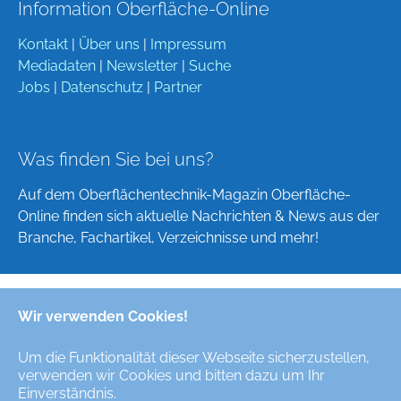
Information Oberfläche-Online
Kontakt
|
Über uns
|
Impressum
Mediadaten
|
Newsletter
|
Suche
Jobs
|
Datenschutz
|
Partner
Was finden Sie bei uns?
Auf dem Oberflächentechnik-Magazin Oberfläche-
Online finden sich aktuelle Nachrichten & News aus der
Branche, Fachartikel, Verzeichnisse und mehr!
Wir verwenden Cookies!
Deutsch
English
Um die Funktionalität dieser Webseite sicherzustellen,
verwenden wir Cookies und bitten dazu um Ihr
Alle Rechte/All Rights Reserved © Oberfläche-Online,
Einverständnis.