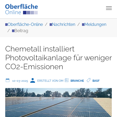
Zum Hauptinhalt springen
Sie sind hier:
Oberfläche-Online
Nachrichten
Meldungen
Beitrag
Chemetall installiert
Photovoltaikanlage für weniger
CO2-Emissionen
10-03-2025
ERSTELLT VON OM
BRANCHE
BASF