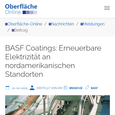
Zum Hauptinhalt springen
Sie sind hier:
Oberfläche-Online
Nachrichten
Meldungen
Beitrag
BASF Coatings: Erneuerbare
Elektrizität an
nordamerikanischen
Standorten
10-02-2025
ERSTELLT VON OM
BRANCHE
BASF