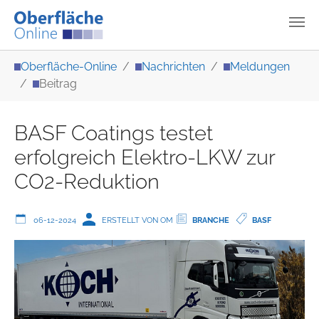
Zum Hauptinhalt springen
Sie sind hier:
Oberfläche-Online
Nachrichten
Meldungen
Beitrag
BASF Coatings testet
erfolgreich Elektro-LKW zur
CO2-Reduktion
06-12-2024
ERSTELLT VON OM
BRANCHE
BASF