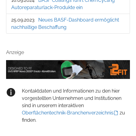
16.09.2024
BASF Coatings führt ChemCycling
Autoreparatur­lack­-Produkte ein
25.09.2023
Neues BASF-Dash­board er­möglicht
nach­haltige Be­schaffung
Anzeige
Kontaktdaten und Informationen zu den hier
vorgestellten Unternehmen und Institutionen
sind in unserem interaktiven
Oberflächentechnik-Branchenverzeichnis
zu
finden.