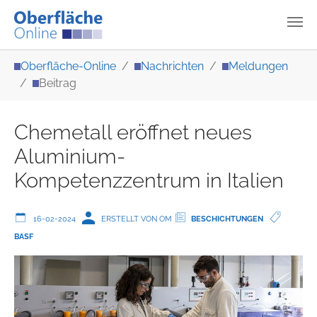
Zum Hauptinhalt springen
Sie sind hier:
Oberfläche-Online
Nachrichten
Meldungen
Beitrag
Chemetall eröffnet neues
Aluminium-
Kompetenzzentrum in Italien
16-02-2024
ERSTELLT VON OM
BESCHICHTUNGEN
BASF