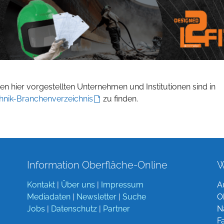
n hier vorgestellten Unternehmen und Institutionen sind in
hnik-Branchenverzeichnis
zu finden.
Information Oberfläche-Online
W
Kontakt
|
Über uns
|
Impressum
A
Mediadaten
|
Newsletter
|
Suche
O
Jobs
|
Datenschutz
|
Partner
N
F