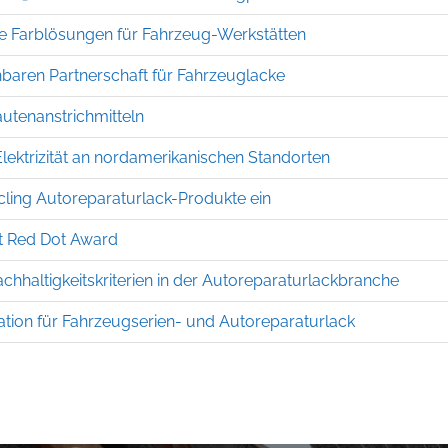
ale Farblösungen für Fahrzeug-Werkstätten
baren Partnerschaft für Fahrzeuglacke
ten­anstrich­mitteln
lektrizität an nordamerikanischen Standorten
ing Autoreparatur­lack­-Produkte ein
ält Red Dot Award
ch­haltig­keits­kriterien in der Auto­reparatur­lackbranche
tion für Fahrzeugserien- und Autoreparaturlack