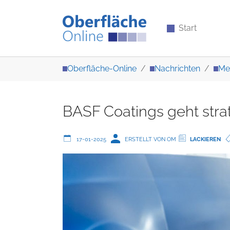
Start
Zum Hauptinhalt springen
Sie sind hier:
Oberfläche-Online
Nachrichten
Me
BASF Coatings geht stra
17-01-2025
ERSTELLT VON OM
LACKIEREN