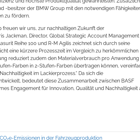
fizienz und höchste Produktqualität gewährleisten. Zusätzlic
und -besitzer der BMW Group mit den notwendigen Fähigkeite
n zu fördern.
 freuen wir uns, zur nachhaltigen Zukunft der
hris Jackman, Director, Global Strategic Account Management
surit Reihe 100 und R-M Agilis zeichnet sich durch seine
cht eine kürzere Prozesszeit im Vergleich zu herkömmlichen
lierung reduziert zudem den Materialverbrauch pro Anwendung
tufen-Farben in 2-Stufen-Farben übertragen können, vereinf
Nachhaltigkeit im Lackierprozess.“ Da sich die
rentwickelt, bedeutet diese Zusammenarbeit zwischen BASF
s Engagement für Innovation, Qualität und Nachhaltigkeit 
CO₂e-Emissionen in der Fahrzeugproduktion