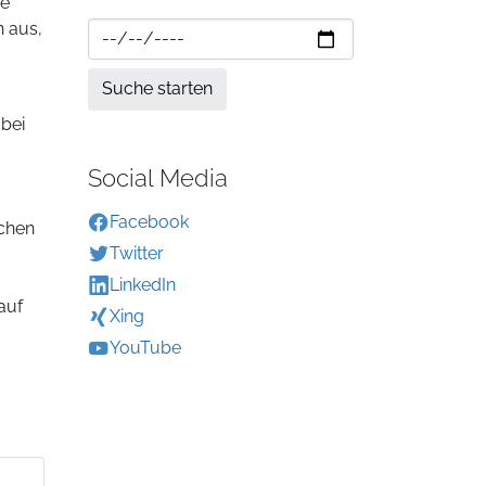
he
n aus,
 bei
Social Media
Facebook
achen
Twitter
LinkedIn
auf
Xing
YouTube