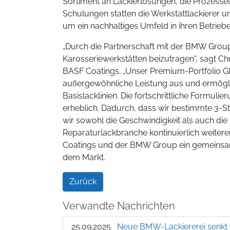
Sortiment an Lackierlösungen, die Prozessef
Schulungen statten die Werkstattlackierer 
um ein nachhaltiges Umfeld in ihren Betriebe
„Durch die Partnerschaft mit der BMW Group
Karosseriewerkstätten beizutragen“, sagt C
BASF Coatings. „Unser Premium-Portfolio Gla
außergewöhnliche Leistung aus und ermögli
Basislacklinien. Die fortschrittliche Formu
erheblich. Dadurch, dass wir bestimmte 3-S
wir sowohl die Geschwindigkeit als auch die 
Reparaturlackbranche kontinuierlich weite
Coatings und der BMW Group ein gemeinsame
dem Markt.
Zurück
Verwandte Nachrichten
25.09.2025
Neue BMW-Lackiererei senkt 