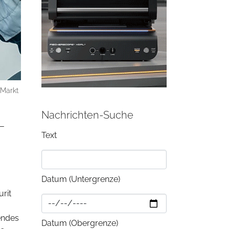
-Markt
Nachrichten-Suche
–
Text
Datum (Untergrenze)
rit
endes
Datum (Obergrenze)