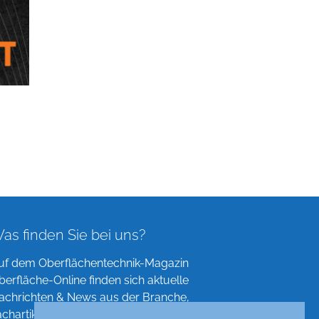
as finden Sie bei uns?
uf dem Oberflächentechnik-Magazin
berfläche-Online finden sich aktuelle
achrichten & News aus der Branche,
achartikel, Verzeichnisse und mehr!