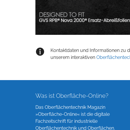
Kontaktdaten und Informationen zu de
unserem interaktiven
Oberflächentec
Was ist Oberfläche-Online?
Das Oberflächentechnik Magazin
»Oberfläche-Online« ist die digitale
Fachzeitschrift für industrielle
Oberflächentechnik und Oberflächen.