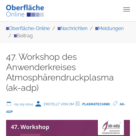
Zum Hauptinhalt springen
Sie sind hier:
Oberfläche-Online
Nachrichten
Meldungen
Beitrag
47. Workshop des
Anwenderkreises
Atmosphärendruckplasma
(ak-adp)
05-09-2024
ERSTELLT VON OM
PLASMATECHNIK
AK-
ADP