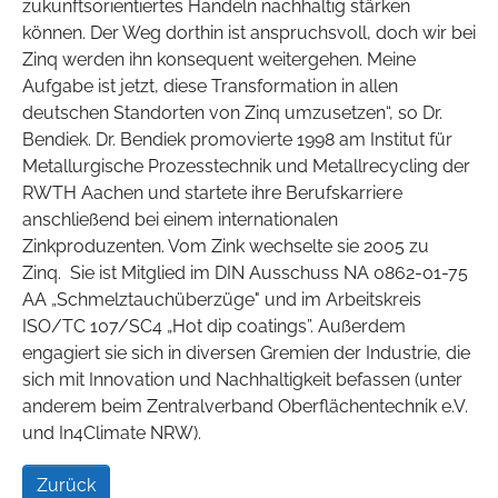
zukunftsorientiertes Handeln nachhaltig stärken
können. Der Weg dorthin ist anspruchsvoll, doch wir bei
Zinq werden ihn konsequent weitergehen. Meine
Aufgabe ist jetzt, diese Transformation in allen
deutschen Standorten von Zinq umzusetzen“, so Dr.
Bendiek. Dr. Bendiek promovierte 1998 am Institut für
Metallurgische Prozesstechnik und Metallrecycling der
RWTH Aachen und startete ihre Berufskarriere
anschließend bei einem internationalen
Zinkproduzenten. Vom Zink wechselte sie 2005 zu
Zinq. Sie ist Mitglied im DIN Ausschuss NA 0862-01-75
AA „Schmelztauchüberzüge" und im Arbeitskreis
ISO/TC 107/SC4 „Hot dip coatings”. Außerdem
engagiert sie sich in diversen Gremien der Industrie, die
sich mit Innovation und Nachhaltigkeit befassen (unter
anderem beim Zentralverband Oberflächentechnik e.V.
und In4Climate NRW).
Zurück