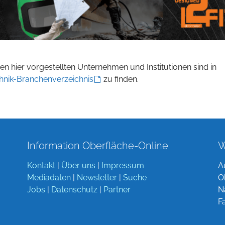
n hier vorgestellten Unternehmen und Institutionen sind in
hnik-Branchenverzeichnis
zu finden.
Information Oberfläche-Online
W
Kontakt
|
Über uns
|
Impressum
A
Mediadaten
|
Newsletter
|
Suche
O
Jobs
|
Datenschutz
|
Partner
N
F