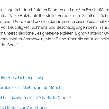
en, tageslichtdurchfluteten Räumen und großen Fensterfläche
bar. Viele Holzbauteilhersteller veredeln ihre Sichtholzfläch
 Interior UV 100 und erzielen dadurch noch einen Zusatznutzen
h vor Feuchtigkeit, Schmutz und Beschädigungen beim Trans
unterschiedliche Designeffekte erzielen: Lignovit Interior U
– vom sanften Cremeweiß „Mont Blanc“ über die natürlich helle
de „Spok“.
r Holzbeschichtung 2024
arblacke als Maßanzug für Möbel
hhaltigkeits-Zertifikat "Cradle to Cradle"
ützt Möbel vor Verfärbung