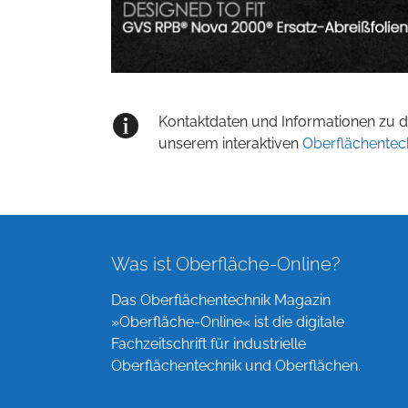
Kontaktdaten und Informationen zu de
unserem interaktiven
Oberflächentec
Was ist Oberfläche-Online?
Das Oberflächentechnik Magazin
»Oberfläche-Online« ist die digitale
Fachzeitschrift für industrielle
Oberflächentechnik und Oberflächen.