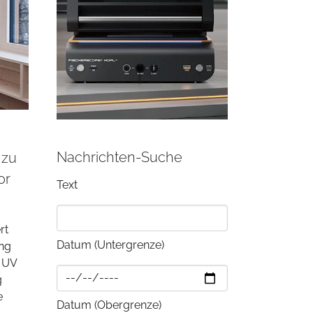
Nachrichten-Suche
 zu
or
Text
rt
Datum (Untergrenze)
ung
r UV
g
e
Datum (Obergrenze)