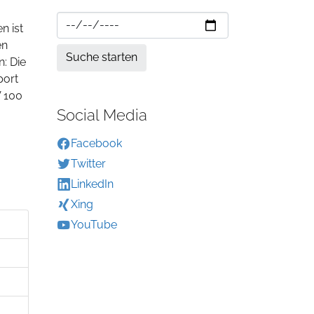
n ist
en
: Die
port
V 100
Social Media
Facebook
Twitter
LinkedIn
Xing
YouTube