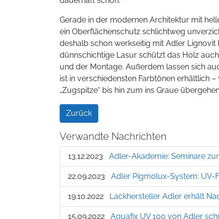
dauerhaft schön.
Gerade in der modernen Architektur mit hell
ein Oberflächenschutz schlichtweg unverzicht
deshalb schon werkseitig mit Adler Lignovit
dünnschichtige Lasur schützt das Holz auc
und der Montage. Außerdem lassen sich auch 
ist in verschiedensten Farbtönen erhältlich 
„Zugspitze“ bis hin zum ins Graue übergehen
Zurück
Verwandte Nachrichten
13.12.2023
Adler-Akademie: Seminare zu
22.09.2023
Adler Pigmolux-System: UV-F
19.10.2022
Lackhersteller Adler erhält Nac
15.09.2022
Aquafix UV 100 von Adler sch