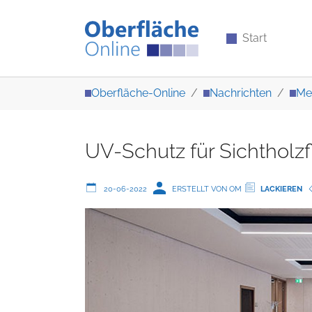
Start
Zum Hauptinhalt springen
Sie sind hier:
Oberfläche-Online
Nachrichten
Me
UV-Schutz für Sichtholz
20-06-2022
ERSTELLT VON OM
LACKIEREN