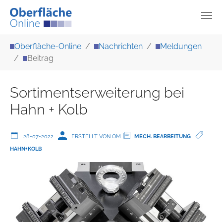
Zum Hauptinhalt springen
Sie sind hier:
Oberfläche-Online
Nachrichten
Meldungen
Beitrag
Sortimentserweiterung bei
Hahn + Kolb
28-07-2022
ERSTELLT VON OM
MECH. BEARBEITUNG
HAHN+KOLB