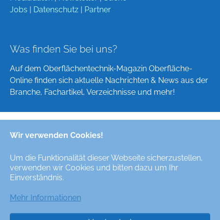
Jobs
|
Datenschutz
|
Partner
Was finden Sie bei uns?
Auf dem Oberflächentechnik-Magazin Oberfläche-
Online finden sich aktuelle Nachrichten & News aus der
Branche, Fachartikel, Verzeichnisse und mehr!
Wir verwenden Cookies!
Deutsch
English
Um die Funktionalität dieser Webseite sicherzustellen,
verwenden wir Cookies und bitten dazu um Ihr
Alle Rechte/All Rights Reserved © Oberfläche-Online,
Einverständnis.
das digitale Oberflächentechnik-Magazin / the digital
surface technologies magazine
Mehr Informationen