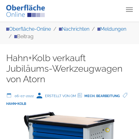
Zum Hauptinhalt springen
Sie sind hier:
Oberfläche-Online
Nachrichten
Meldungen
Beitrag
Hahn+Kolb verkauft
Jubiläums-Werkzeugwagen
von Atorn
06-07-2022
ERSTELLT VON OM
MECH. BEARBEITUNG
HAHN+KOLB