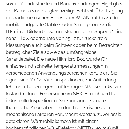
sowie für industrielle und Bauanwendungen. Highlights
der Kamera sind die gleichzeitige Echtzeit-Übertragung
des radiometrischen Bildes über WLAN auf bis zu drei
mobile Endgeräte (Tablets oder Smartphones), die
Hikmicro-Bildverbesserungstechnologie „SuperIR“, eine
hohe Bildwiederholrate von 25Hz für ruckelfreie
Messungen auch beim Schwenk oder beim Betrachten
beweglicher Ziele sowie das umfangreiche
Garantiepaket. Die neue Hikmicro B01 wurde für
einfache und schnelle Temperaturmessungen in
verschiedenen Anwendungsbereichen konzipiert. Sie
eignet sich für Gebäudeinspektionen, zur Auffindung
fehlender Isolierungen, Luftleckagen, Wasserlecks, zur
Instandhaltung, Fehlersuche im SHK-Bereich und für
industrielle Inspektionen. Sie kann auch kleinere
thermische Anomalien, die durch elektrische oder
mechanische Faktoren verursacht werden, zuverlässig
detektieren. Wärmebildkamera ist mit einem
hochempfindlichen VOx-Detektor (NETD < 40 mK) mit