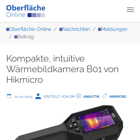
Zum Hauptinhalt springen
Sie sind hier:
Oberfläche-Online
Nachrichten
Meldungen
Beitrag
Kompakte, intuitive
Wärmebildkamera B01 von
Hikmicro
11-10-2023
ERSTELLT VON OM
ANALYTIK
HIKMICRO