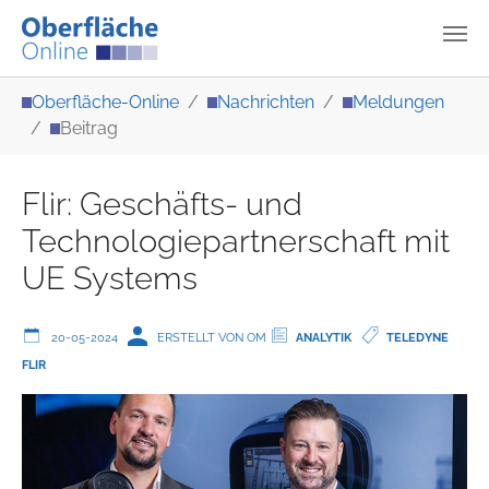
Zum Hauptinhalt springen
Sie sind hier:
Oberfläche-Online
Nachrichten
Meldungen
Beitrag
Flir: Geschäfts- und
Technologiepartnerschaft mit
UE Systems
20-05-2024
ERSTELLT VON OM
ANALYTIK
TELEDYNE
FLIR