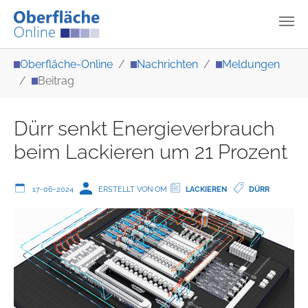
Zum Hauptinhalt springen
Sie sind hier:
Oberfläche-Online
Nachrichten
Meldungen
Beitrag
Dürr senkt Energieverbrauch
beim Lackieren um 21 Prozent
17-06-2024
ERSTELLT VON OM
LACKIEREN
DÜRR