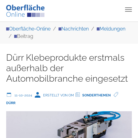
Zum Hauptinhalt springen
Sie sind hier:
Oberfläche-Online
Nachrichten
Meldungen
Beitrag
Dürr Klebeprodukte erstmals
außerhalb der
Automobilbranche eingesetzt
11-10-2024
ERSTELLT VON OM
SONDERTHEMEN
DÜRR