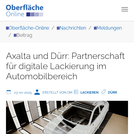
Zum Hauptinhalt springen
Sie sind hier:
Oberfläche-Online
Nachrichten
Meldungen
Beitrag
Axalta und Dürr: Partnerschaft
für digitale Lackierung im
Automobilbereich
23-01-2025
ERSTELLT VON OM
LACKIEREN
DÜRR