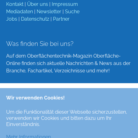
Kontakt
|
Über uns
|
Impressum
Mediadaten
|
Newsletter
|
Suche
Jobs
|
Datenschutz
|
Partner
Was finden Sie bei uns?
Auf dem Oberflächentechnik-Magazin Oberfläche-
Online finden sich aktuelle Nachrichten & News aus der
Branche, Fachartikel, Verzeichnisse und mehr!
Wir verwenden Cookies!
Deutsch
English
Um die Funktionalität dieser Webseite sicherzustellen,
verwenden wir Cookies und bitten dazu um Ihr
Alle Rechte/All Rights Reserved © Oberfläche-Online,
Einverständnis.
das digitale Oberflächentechnik-Magazin / the digital
surface technologies magazine
Mehr Informationen