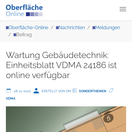
Zum Hauptinhalt springen
Sie sind hier:
Oberfläche-Online
Nachrichten
Meldungen
Beitrag
Wartung Gebäudetechnik:
Einheitsblatt VDMA 24186 ist
online verfügbar
28-11-2022
ERSTELLT VON OM
SONDERTHEMEN
VDMA