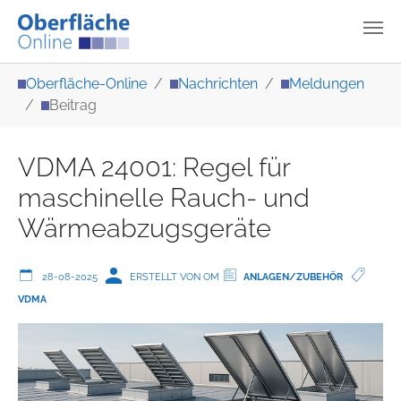
Zum Hauptinhalt springen
Sie sind hier:
Oberfläche-Online
Nachrichten
Meldungen
Beitrag
VDMA 24001: Regel für
maschinelle Rauch- und
Wärmeabzugsgeräte
28-08-2025
ERSTELLT VON OM
ANLAGEN/ZUBEHÖR
VDMA