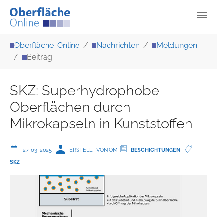
Zum Hauptinhalt springen
Sie sind hier:
Oberfläche-Online
Nachrichten
Meldungen
Beitrag
SKZ: Superhydrophobe
Oberflächen durch
Mikrokapseln in Kunststoffen
27-03-2025
ERSTELLT VON OM
BESCHICHTUNGEN
SKZ