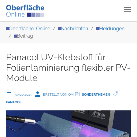
Zum Hauptinhalt springen
Sie sind hier:
Oberfläche-Online
Nachrichten
Meldungen
Beitrag
Panacol UV-Klebstoff für
Folienlaminierung flexibler PV-
Module
31-01-2025
ERSTELLT VON OM
SONDERTHEMEN
PANACOL