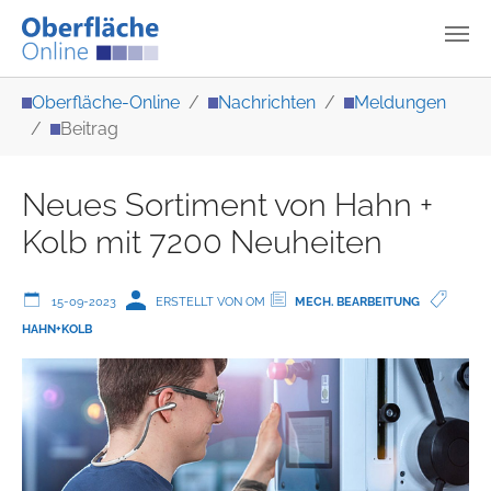
Zum Hauptinhalt springen
Sie sind hier:
Oberfläche-Online
Nachrichten
Meldungen
Beitrag
Neues Sortiment von Hahn +
Kolb mit 7200 Neuheiten
15-09-2023
ERSTELLT VON OM
MECH. BEARBEITUNG
HAHN+KOLB