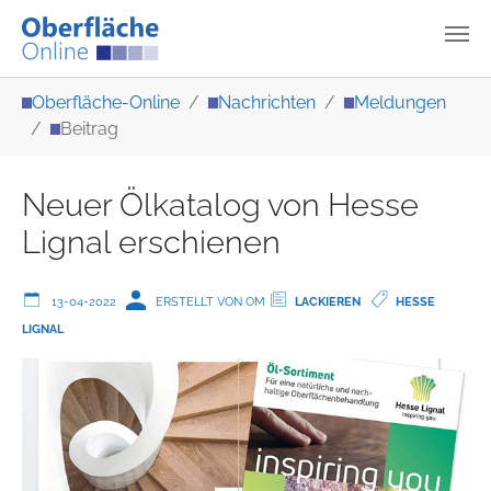
Zum Hauptinhalt springen
Sie sind hier:
Oberfläche-Online
Nachrichten
Meldungen
Beitrag
Neuer Ölkatalog von Hesse
Lignal erschienen
13-04-2022
ERSTELLT VON OM
LACKIEREN
HESSE
LIGNAL