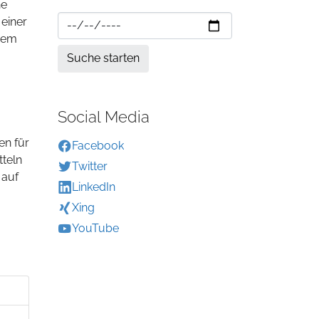
ne
einer
inem
Social Media
en für
Facebook
teln
Twitter
 auf
LinkedIn
Xing
YouTube