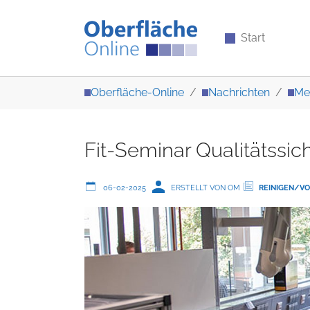
Start
Zum Hauptinhalt springen
Sie sind hier:
Oberfläche-Online
Nachrichten
Me
Fit-Seminar Qualitätssic
06-02-2025
ERSTELLT VON OM
REINIGEN/V