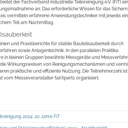
bietet der Fachverband industrielle Teilereinigung e.V. (FiT) ei
rungsmaßnahme an. Das erforderliche Wissen für das Sichern 
raxis vermitteln erfahrene Anwendungstechniker mit jeweils e
schem Teil am Nachmittag.
lsauberkeit
nien und Praxisberichte für stabile Bauteilsauberkeit durch
Verfahren sowie Anlagentechnik. In den parallelen Praktika
ure in kleinen Gruppen bewährte Messgeräte und Messverfahr
die Wirkungsweisen von Reinigungsmechanismen und vermit
ren praktische und effiziente Nutzung. Die Teilnehmerzahl ist
d vom Messeveranstalter fairXperts organisiert.
lreinigung 2024: 20 Jahre FiT