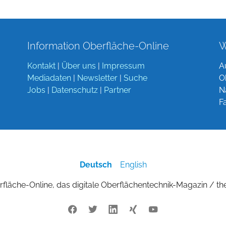
Information Oberfläche-Online
W
Kontakt
|
Über uns
|
Impressum
A
Mediadaten
|
Newsletter
|
Suche
O
Jobs
|
Datenschutz
|
Partner
N
F
Deutsch
English
fläche-Online, das digitale Oberflächentechnik-Magazin / th