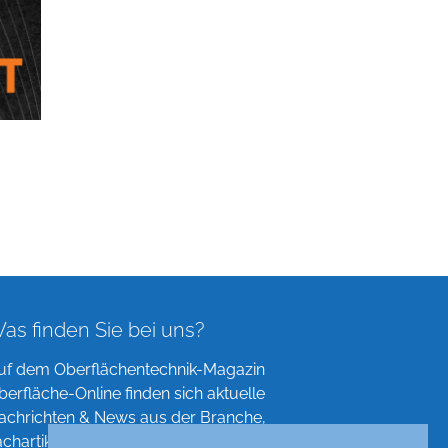
as finden Sie bei uns?
uf dem Oberflächentechnik-Magazin
berfläche-Online finden sich aktuelle
achrichten & News aus der Branche,
achartikel, Verzeichnisse und mehr!