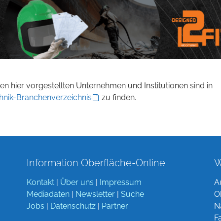
n hier vorgestellten Unternehmen und Institutionen sind in
hnik-Branchenverzeichnis
zu finden.
Information Oberfläche-Online
W
Kontakt
|
Über uns
|
Impressum
A
Mediadaten
|
Newsletter
|
Suche
O
Jobs
|
Datenschutz
|
Partner
N
F