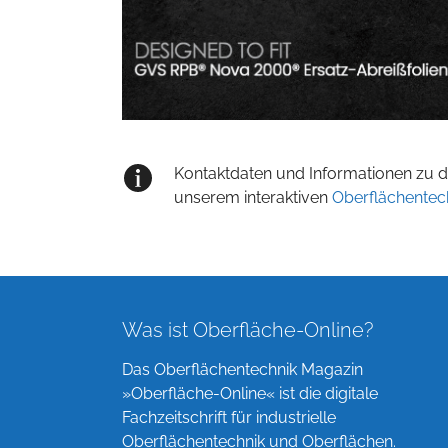
Kontaktdaten und Informationen zu de
unserem interaktiven
Oberflächentec
Was ist Oberfläche-Online?
Das Oberflächentechnik Magazin
»Oberfläche-Online« ist die digitale
Fachzeitschrift für industrielle
Oberflächentechnik und Oberflächen.