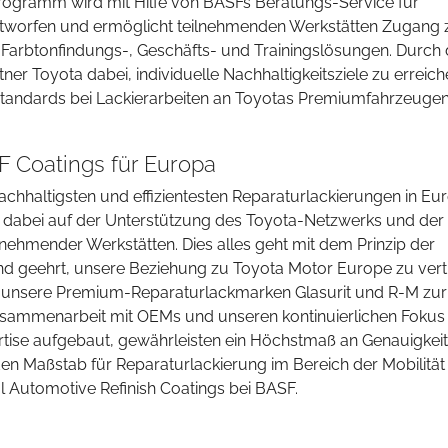
ogramm wird mit Hilfe von BASFs Beratungs-Service für
tworfen und ermöglicht teilnehmenden Werkstätten Zugang 
le Farbtonfindungs-, Geschäfts- und Trainingslösungen. Durch 
er Toyota dabei, individuelle Nachhaltigkeitsziele zu erreich
sstandards bei Lackierarbeiten an Toyotas Premiumfahrzeuge
 Coatings für Europa
nachhaltigsten und effizientesten Reparaturlackierungen in Eu
gt dabei auf der Unterstützung des Toyota-Netzwerks und der
nehmender Werkstätten. Dies alles geht mit dem Prinzip der
sind geehrt, unsere Beziehung zu Toyota Motor Europe zu vert
unsere Premium-Reparaturlackmarken Glasurit und R-M zur
usammenarbeit mit OEMs und unseren kontinuierlichen Fokus
tise aufgebaut, gewährleisten ein Höchstmaß an Genauigkei
en Maßstab für Reparaturlackierung im Bereich der Mobilität
al Automotive Refinish Coatings bei BASF.