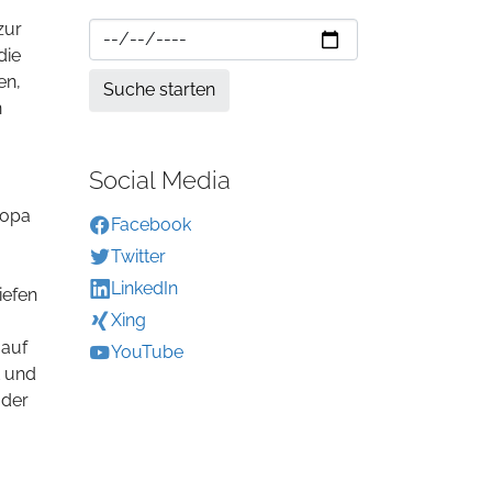
zur
die
en,
n
Social Media
ropa
Facebook
Twitter
LinkedIn
iefen
Xing
 auf
YouTube
t und
 der