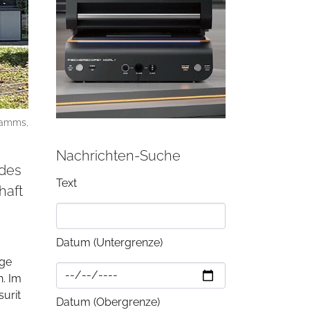
gramms,
Nachrichten-Suche
 des
Text
haft
Datum (Untergrenze)
ige
. Im
urit
Datum (Obergrenze)