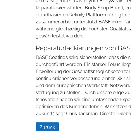
und R-M genutzt. Das Toyota Body&Paint-Pr
Reparaturwerkstätten, Body Shop Boost, en
cloudbasierten Refinity Plattform für digita
Zusammenarbeit unterstützt BASF ihren Partn
während gleichzeitig die höchsten Qualität
gewährleistet werden.
Reparaturlackierungen von BASF
BASF Coatings wird sicherstellen, dass die 
durchgeführt werden. Ein starker Fokus lie
Erweiterung der Geschäftsmöglichkeiten teil
kontinuierlichen Verbesserung einher. „Wir 
und dem europäischen Werkstatt-Netzwerk 
Verfügung zu stellen. Durch unsere enge Z
Innovation haben wir eine umfassende Exper
optimieren das Kundenerlebnis. Wir setzen d
Zukunft“, sagt Chris Jackman, Director Glob
Zurück