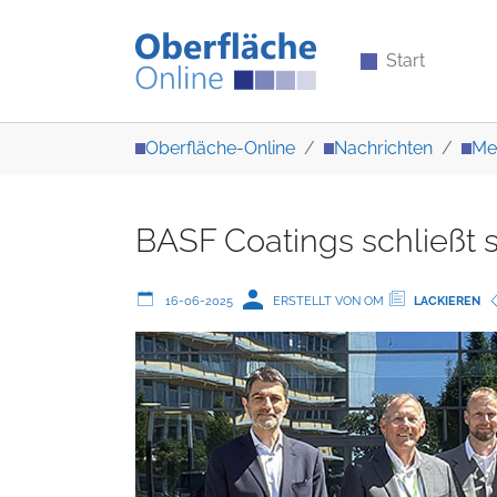
Start
Zum Hauptinhalt springen
Sie sind hier:
Oberfläche-Online
Nachrichten
Me
BASF Coatings schließt s
16-06-2025
ERSTELLT VON OM
LACKIEREN