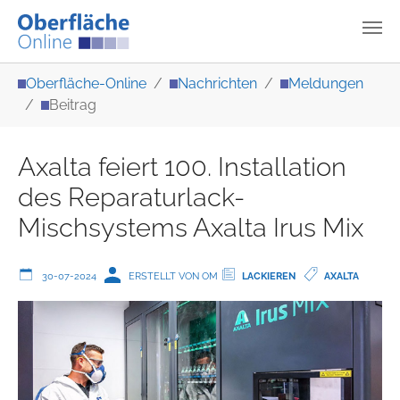
Zum Hauptinhalt springen
Sie sind hier:
Oberfläche-Online
Nachrichten
Meldungen
Beitrag
Axalta feiert 100. Installation
des Reparaturlack-
Mischsystems Axalta Irus Mix
30-07-2024
ERSTELLT VON OM
LACKIEREN
AXALTA