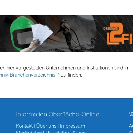
n hier vorgestellten Unternehmen und Institutionen sind in
hnik-Branchenverzeichnis
zu finden.
Information Oberfläche-Online
W
Kontakt
|
Über uns
|
Impressum
A