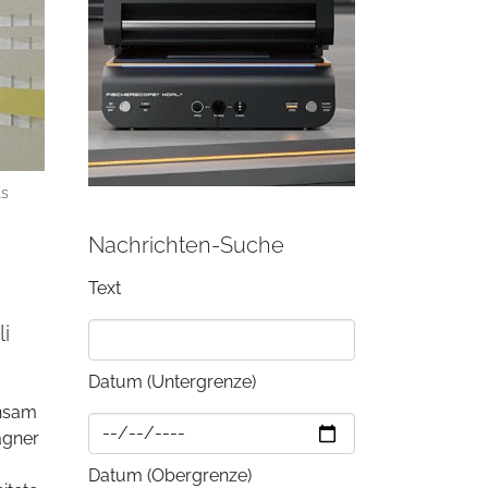
ls
Nachrichten-Suche
Text
i
Datum (Untergrenze)
insam
agner
Datum (Obergrenze)