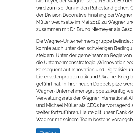
Niemeyer, der Wagner seit 2016 als CEO de
wird zum 30. Juni in den Ruhestand gehen. G
der Division Decorative Finishing bei Wagne
Müller wechselte im Mai 2018 zu Wagner und 
zusammen mit Dr. Bruno Niemeyer als Geschä
Die Wagner-Unternehmensgruppe befindet si
konnte auch unter den schwierigen Bedingun
steigern. Unter der gemeinsamen Regie von
die Unternehmensstrategie „Winnovation 202
konsequent auf Innovation und Digitalisierung
Lieferkettenproblematik und Ukraine-Krieg
geführt hat. In ihrer neuen Doppelspitze w
Wagner-Unternehmensgruppe zukünftig weit
Verwaltungsrats der Wagner International A
und Michael Müller als CEOs hervorragend 
weiter fortzuführen. Heute gilt unser Dank
Wagner mit seinem Team bestens vorangebra