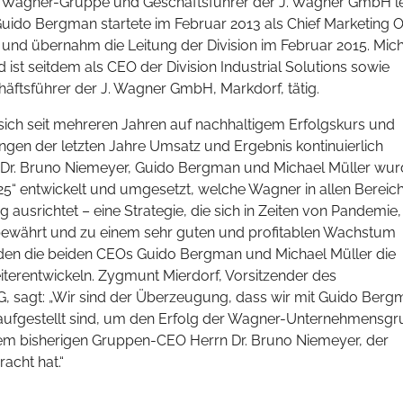
r Wagner-Gruppe und Geschäftsführer der J. Wagner GmbH lei
uido Bergman startete im Februar 2013 als Chief Marketing Of
r und übernahm die Leitung der Division im Februar 2015. Mic
ist seitdem als CEO der Division Industrial Solutions sowie
ftsführer der J. Wagner GmbH, Markdorf, tätig.
ch seit mehreren Jahren auf nachhaltigem Erfolgskurs und
gen der letzten Jahre Umsatz und Ergebnis kontinuierlich
 Dr. Bruno Niemeyer, Guido Bergman und Michael Müller wu
5“ entwickelt und umgesetzt, welche Wagner in allen Bereic
 ausrichtet – eine Strategie, die sich in Zeiten von Pandemie,
 bewährt und zu einem sehr guten und profitablen Wachstum
erden die beiden CEOs Guido Bergman und Michael Müller die
erentwickeln. Zygmunt Mierdorf, Vorsitzender des
G, sagt: „Wir sind der Überzeugung, dass wir mit Guido Ber
aufgestellt sind, um den Erfolg der Wagner-Unternehmensg
 dem bisherigen Gruppen-CEO Herrn Dr. Bruno Niemeyer, der
cht hat.“