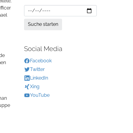
tete,
ficer
hael
Social Media
rde
Facebook
hen
Twitter
LinkedIn
Xing
YouTube
gman
ruppe