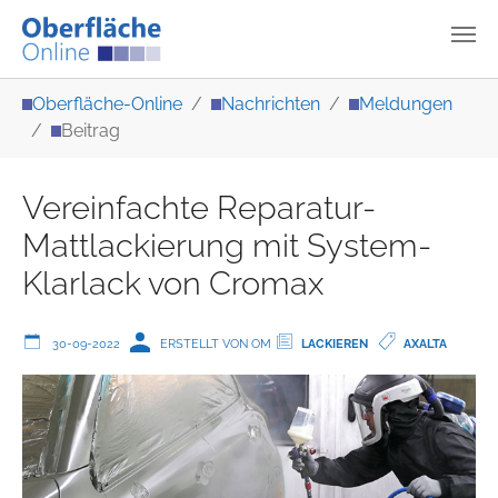
Zum Hauptinhalt springen
Sie sind hier:
Oberfläche-Online
Nachrichten
Meldungen
Beitrag
Vereinfachte Reparatur-
Mattlackierung mit System-
Klarlack von Cromax
30-09-2022
ERSTELLT VON OM
LACKIEREN
AXALTA