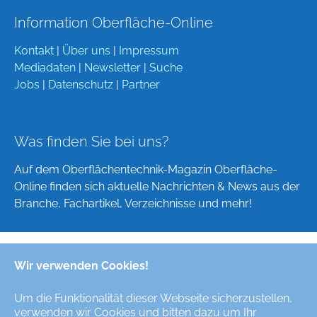
Information Oberfläche-Online
Kontakt
|
Über uns
|
Impressum
Mediadaten
|
Newsletter
|
Suche
Jobs
|
Datenschutz
|
Partner
Was finden Sie bei uns?
Auf dem Oberflächentechnik-Magazin Oberfläche-
Online finden sich aktuelle Nachrichten & News aus der
Branche, Fachartikel, Verzeichnisse und mehr!
Wir verwenden Cookies!
Deutsch
English
Um die Funktionalität dieser Webseite sicherzustellen,
verwenden wir Cookies und bitten dazu um Ihr
Alle Rechte/All Rights Reserved © Oberfläche-Online,