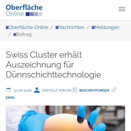
Zum Hauptinhalt springen
Sie sind hier:
Oberfläche-Online
Nachrichten
Meldungen
Beitrag
Swiss Cluster erhält
Auszeichnung für
Dünnschichttechnologie
15-06-2026
ERSTELLT VON OM
BESCHICHTUNGEN
EMPA