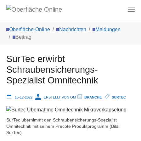
Zum Hauptinhalt springen
Sie sind hier:
Oberfläche-Online
Nachrichten
Meldungen
Beitrag
SurTec erwirbt
Schraubensicherungs-
Spezialist Omnitechnik
15-12-2022
ERSTELLT VON OM
BRANCHE
SURTEC
SurTec übernimmt den Schraubensicherungs-Spezialist
Omnitechnik mit seinem Precote Produktprogramm (Bild:
SurTec)