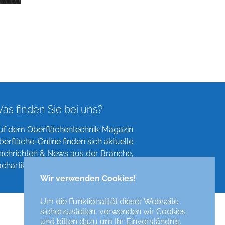
as finden Sie bei uns?
uf dem Oberflächentechnik-Magazin
berfläche-Online finden sich aktuelle
achrichten & News aus der Branche,
achartikel, Verzeichnisse und mehr!
Wir verwenden Cookies!
Um die Funktionalität dieser Webseite
sicherzustellen, verwenden wir Cookies
und bitten dazu um Ihr Einverständnis.