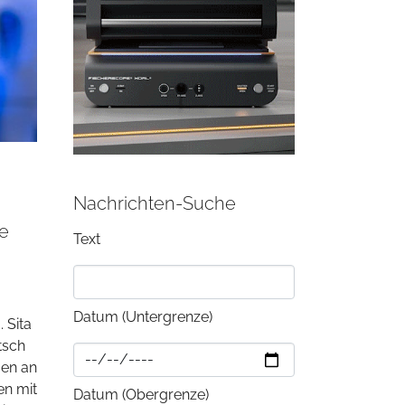
Nachrichten-Suche
he
Text
Datum (Untergrenze)
 Sita
tsch
gen an
en mit
Datum (Obergrenze)