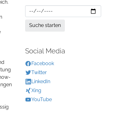
ich.
n
e
Social Media
nd
Facebook
rtung
Twitter
Know-
LinkedIn
ungen
Xing
YouTube
ssig