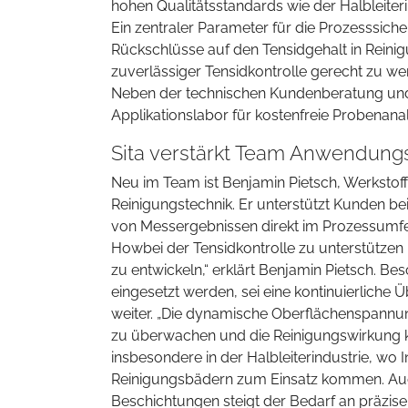
hohen Qualitätsstandards wie der Halbleiter
Ein zentraler Parameter für die Prozesssich
Rückschlüsse auf den Tensidgehalt in Rein
zuverlässiger Tensidkontrolle gerecht zu we
Neben der technischen Kundenberatung und 
Applikationslabor für kostenfreie Probenan
Sita verstärkt Team Anwendung
Neu im Team ist Benjamin Pietsch, Werkstoff
Reinigungstechnik. Er unterstützt Kunden b
von Messergebnissen direkt im Prozessumfe
Howbei der Tensidkontrolle zu unterstütz
zu entwickeln,“ erklärt Benjamin Pietsch. B
eingesetzt werden, sei eine kontinuierlich
weiter. „Die dynamische Oberflächenspannun
zu überwachen und die Reinigungswirkung k
insbesondere in der Halbleiterindustrie, wo
Reinigungsbädern zum Einsatz kommen. Auch 
Beschichtungen steigt der Bedarf an präzi