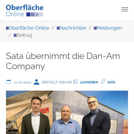
Zum Hauptinhalt springen
Sie sind hier:
Oberfläche-Online
Nachrichten
Meldungen
Beitrag
Sata übernimmt die Dan-Am
Company
11-01-2024
ERSTELLT VON OM
LACKIEREN
SATA