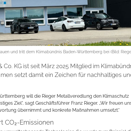
auen und tritt dem Klimabündnis Baden-Württemberg bei (Bild: Riege
Co. KG ist seit März 2025 Mitglied im Klimabünd
en setzt damit ein Zeichen für nachhaltiges un
rttemberg will die Rieger Metallveredlung den Klimaschutz
stiges Ziel“, sagt Geschäftsführer Franz Rieger. „Wir freuen uns
ntwortung übernimmt und konkrete Maßnahmen umsetzt.“
rt CO₂-Emissionen