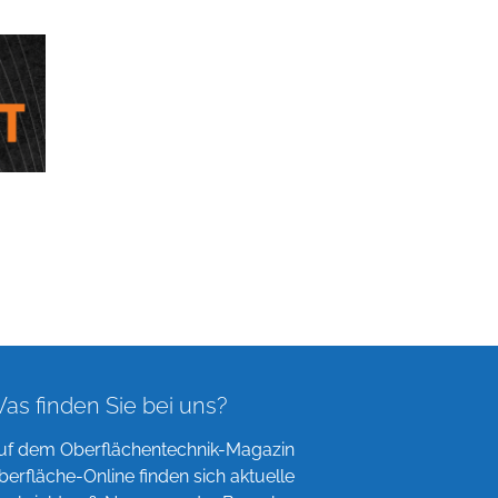
as finden Sie bei uns?
uf dem Oberflächentechnik-Magazin
berfläche-Online finden sich aktuelle