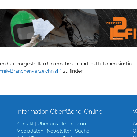
n hier vorgestellten Unternehmen und Institutionen sind in
hnik-Branchenverzeichnis
zu finden.
Information Oberfläche-Online
W
Kontakt
|
Über uns
|
Impressum
A
Mediadaten
|
Newsletter
|
Suche
O